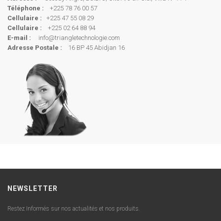
Téléphone :
+225 78 76 00 57
Cellulaire :
+225 47 55 08 29
Cellulaire :
+225 02 64 88 94
E-mail :
info@triangletechnologie.com
Adresse Postale :
16 BP 45 Abidjan 16
NEWSLETTER
Restez Informés sur nos actualités et nos produits.