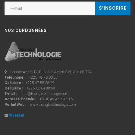
NOS CORDONNÉES
Cocody Angré, DJIBI 3, Cité Arc-en-Ciel, Villa N° 774
Téléphone :
+225 78 76 00 57
Cellulaire :
+225 47 55 08 29
Cellulaire :
+225 02 64 88 94
E-mail :
info@triangletechnologie.com
Adresse Postale :
16 BP 45 Abidjan 16
Portail Web :
www.triangletechnologie.com
WebMail